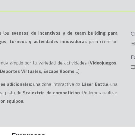
e los
eventos de incentivos y de team building para
C
gos, torneos y actividades innovadoras
para crear un
F
 muy amplio por la variedad de actividades (
Videojuegos,
e, Deportes Virtuales, Escape Rooms…
).
des adicionales
: una zona interactiva de
Láser Battle
, una
una pista de
Scalextric de competición
. Podemos realizar
por equipos
.