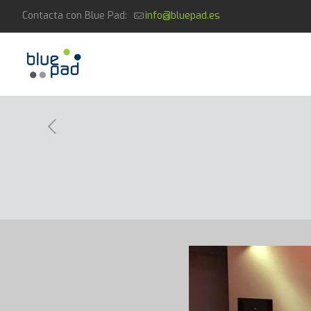
Contacta con Blue Pad:
info@bluepad.es