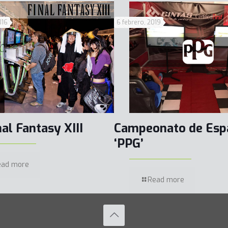
016
6 febrero, 2019
nal Fantasy XIII
Campeonato de Esp
‘PPG’
ead more
Read more