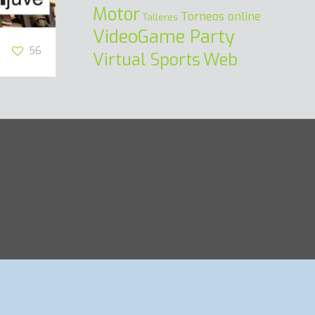
Motor
Torneos online
Talleres
VideoGame Party
56
Virtual Sports
Web