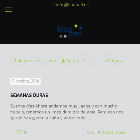
info@bluepad.es
Categories
Tags
Authors
Show all
9 octubre, 2014
SEMANAS DURAS
Buenos días!Ahora andamos muy liados y con mucho
trabajo, tenemos un mes duro por delante! Pero eso nos
gusta! Nos gusta la caña y andar todo
[…]
0
0
Read more