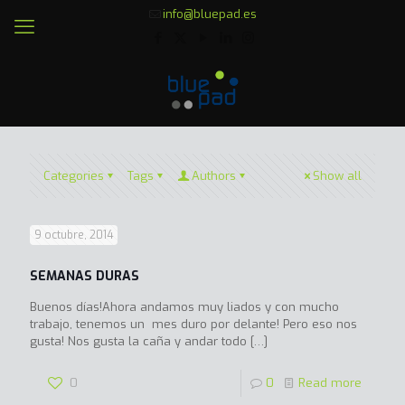
info@bluepad.es
Categories
Tags
Authors
Show all
9 octubre, 2014
SEMANAS DURAS
Buenos días!Ahora andamos muy liados y con mucho
trabajo, tenemos un mes duro por delante! Pero eso nos
gusta! Nos gusta la caña y andar todo
[…]
0
0
Read more