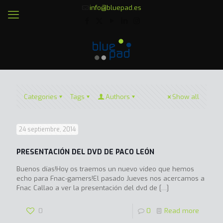
info@bluepad.es
Categories
Tags
Authors
Show all
24 septiembre, 2014
PRESENTACIÓN DEL DVD DE PACO LEÓN
Buenos días!Hoy os traemos un nuevo vídeo que hemos
echo para Fnac-gamers!El pasado Jueves nos acercamos a
Fnac Callao a ver la presentación del dvd de
[…]
0
0
Read more