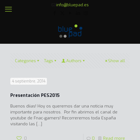
info@bluepad.es
Categories
Tags
Authors
Show all
4 septiembre, 2014
Presentación PES2015
Buenos diias! Hoy os queremos dar una noticia muy
importante para nosotros. Por fin abrimos el canal de
youtube de Fnac-gamers! Recorreremos toda España
visitando las
[…]
0
0
Read more